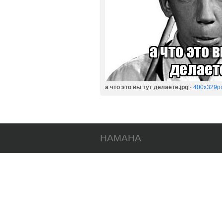
а что это вы тут делаете.jpg
·
400x329p
HAMAHA