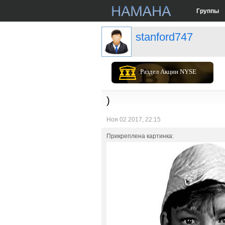
Группы
stanford747
Раздел Акции NYSE
)
Ноя 02 2017, 22:15
Прикреплена картинка: