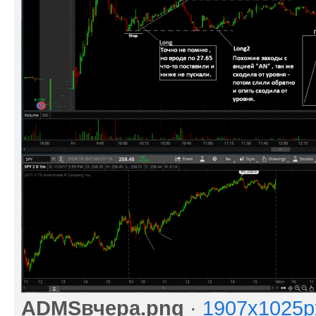
ADMSвчера.png
·
1907x1025p