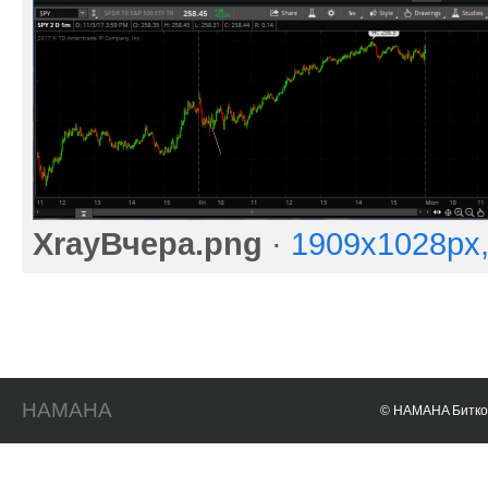
XrayВчера.png
·
1909x1028px
HAMAHA
© HAMAHA Биткои