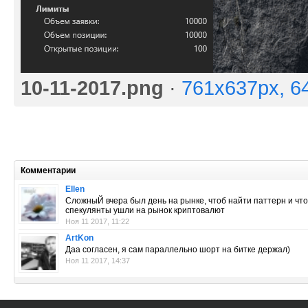
10-11-2017.png
·
761x637px, 6
Комментарии
Ellen
СложныЙ вчера был день на рынке, чтоб найти паттерн и что
спекулянты ушли на рынок криптовалют
Ноя 11 2017, 11:22
ArtKon
Даа согласен, я сам параллельно шорт на битке держал)
Ноя 11 2017, 14:37