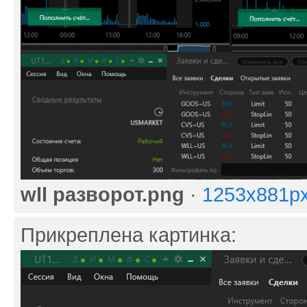
wll разворот.png
·
1253x881px
Прикреплена картинка: