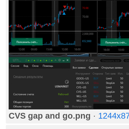
СVS gap and go.png
·
1244x87