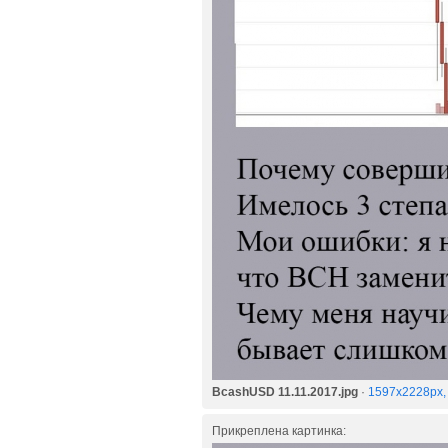
BcashUSD 11.11.2017.jpg
·
1597x2228px,
Прикреплена картинка: