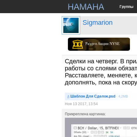
Группы
Sigmarion
Раздел Акции NYSE
Сделки на четверг. В 
работы со слоями обязат
Расставляете, меняете, 
дополнять, пока на скору
Шаблон Для Сделок.psd
· 4,2MB
Ноя 13 2017, 13:54
Прикреплена картинка: