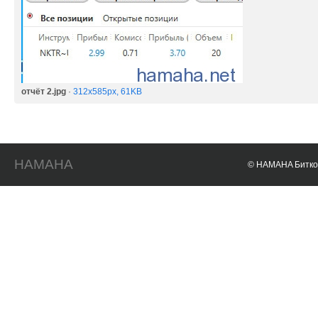
отчёт 2.jpg
·
312x585px, 61KB
HAMAHA
© HAMAHA Биткои