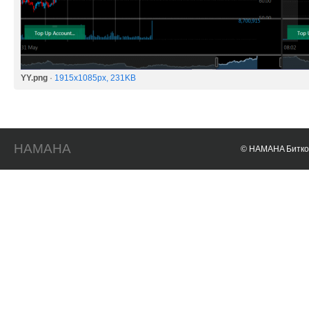
YY.png
·
1915x1085px, 231KB
HAMAHA
© HAMAHA Биткои