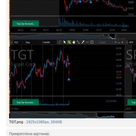
TGT.png
·
1925x1085px, 284KB
Прикреплена картинка: