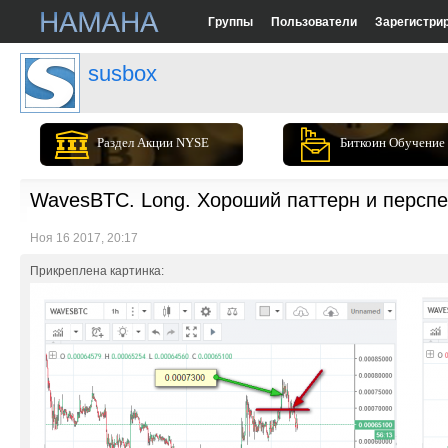
Группы
Пользователи
Зарегистри
susbox
Раздел Акции NYSE
Биткоин Обучение
WavesBTC. Long. Хороший паттерн и перспек
Ноя 16 2017, 20:17
Прикреплена картинка: