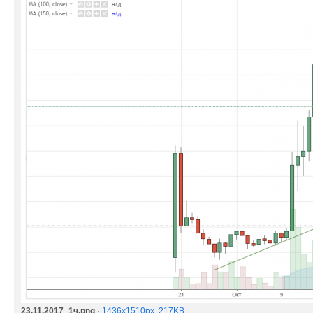
23.11.2017_1ч.png
·
1436x1510px, 217KB