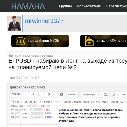
Группы
Пользователи
Зарегистри
mrwinner3377
Раздел Акции NYSE
Биткоин Обучение
Биткоин прогнозы трейды
ETPUSD - набираю в Лонг на выходе из тре
на планируемой цели №2
Ноя 23 2017, 20:07
Прикреплена картинка: