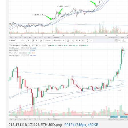
013 171118-171126 ETHUSD.png
·
2912x1748px, 482KB