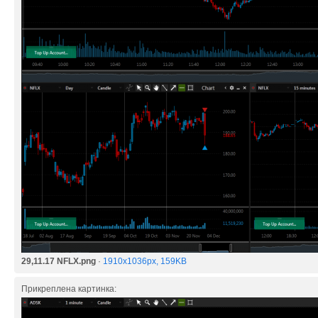
29,11.17 NFLX.png
·
1910x1036px, 159KB
Прикреплена картинка: