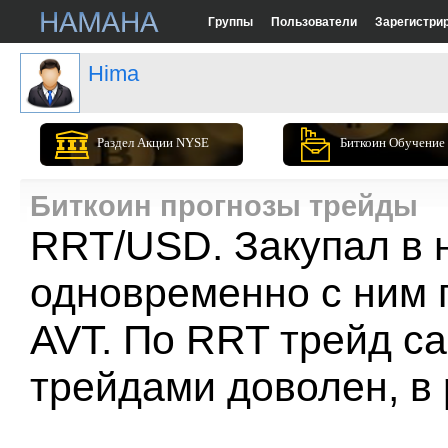
Группы
Пользователи
Зарегистри
Hima
Раздел Акции NYSE
Биткоин Обучение
Биткоин прогнозы трейды
RRT/USD. Закупал в н
одновременно с ним 
AVT. По RRT трейд с
трейдами доволен, в