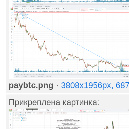
paybtc.png
·
3808x1956px, 68
Прикреплена картинка: