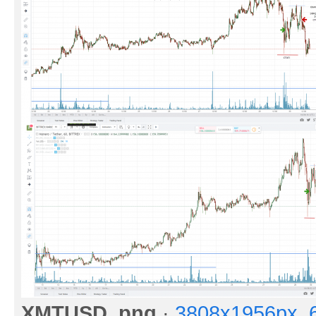
XMTUSD..png
·
3808x1956px, 