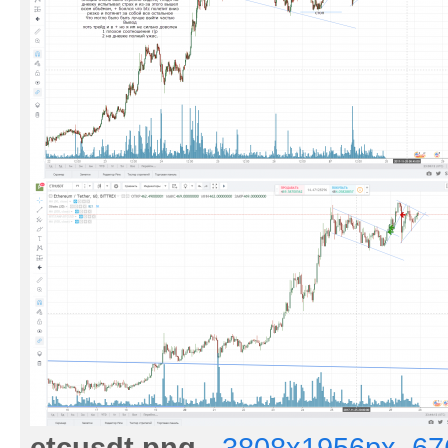
etcusdt.png
·
3808x1956px, 6