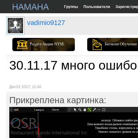
Группы
Пользователи
Зарегистри
vadimio9127
Раздел Акции NYSE
Биткоин Обучение
30.11.17 много ошибок
Дек 01 2017, 11:40
Прикреплена картинка: