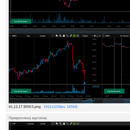
01.12.17 BRKS.png
·
1911x1038px, 165KB
Прикреплена картинка: