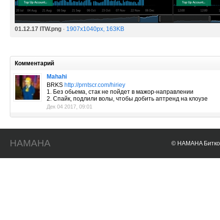
01.12.17 ITW.png
·
1907x1040px, 163KB
Комментарий
Mahahi
BRKS
http://prntscr.com/hiriey
1. Без обьема, стак не пойдет в мажор-направлении
2. Спайк, подлили волы, чтобы добить аптренд на клоузе
Дек 04 2017, 09:01
HAMAHA
© HAMAHA Биткои