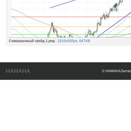
Совершенный трейд 1.png
·
1916x585px, 647KB
HAMAHA
© HAMAHA Биткои