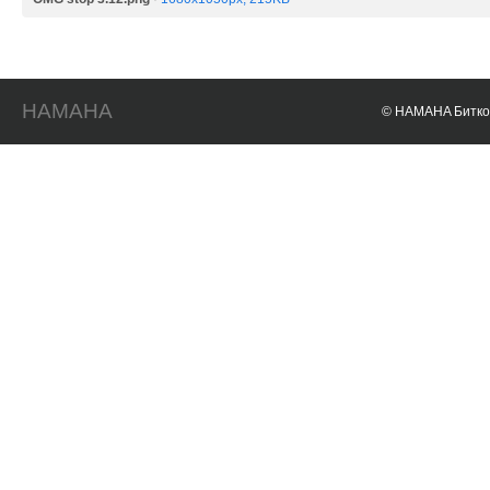
HAMAHA
© HAMAHA Биткои