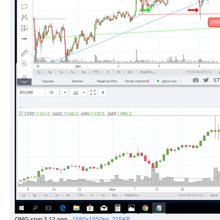
OMG stop 3.12.png
·
1680x1050px, 215KB