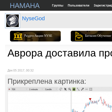
Группы
Пользователи
Зарегистри
NyseGod
Раздел Акции NYSE
Биткоин Обучение
Аврора доставила про
Дек 05 2017, 00:32
Прикреплена картинка: