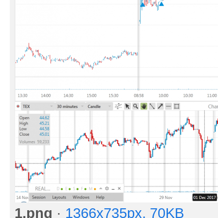
1.png
·
1366x735px, 70KB