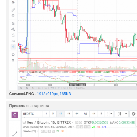
Снимок4.PNG
·
1918x919px, 165KB
Прикреплена картинка: