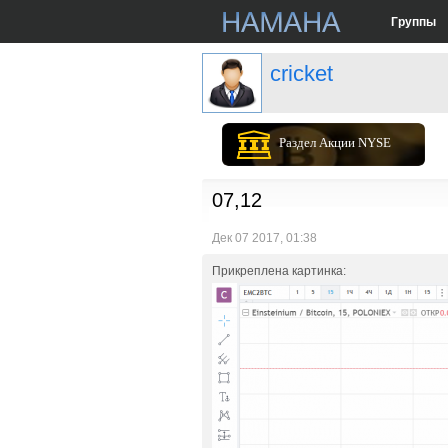
Группы
cricket
Раздел Акции NYSE
07,12
Дек 07 2017, 01:38
Прикреплена картинка: