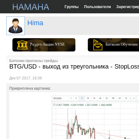
Группы
Пользователи
Зарегистри
Hima
Раздел Акции NYSE
Биткоин Обучение
Биткоин прогнозы трейды
BTG/USD - выход из треугольника - StopLos
Дек 07 2017, 18:39
Прикреплена картинка: