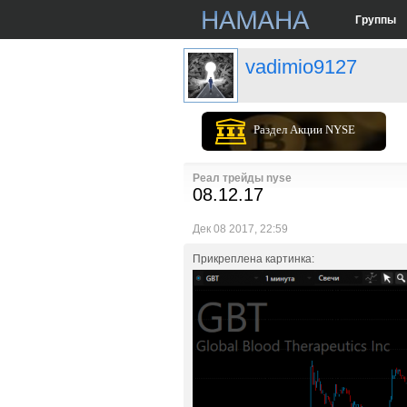
Группы
vadimio9127
Раздел Акции NYSE
Реал трейды nyse
08.12.17
Дек 08 2017, 22:59
Прикреплена картинка: