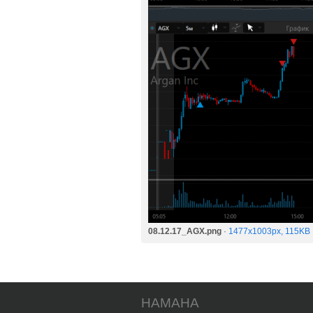
08.12.17_AGX.png
·
1477x1003px, 115KB
HAMAHA