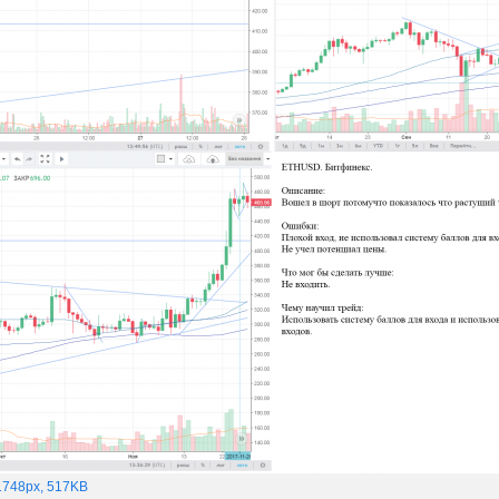
1748px, 517KB