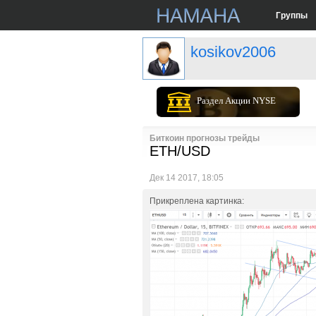
Группы
kosikov2006
Раздел Акции NYSE
Биткоин прогнозы трейды
ETH/USD
Дек 14 2017, 18:05
Прикреплена картинка: