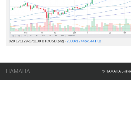
020 171129-171130 BTCUSD.png
·
2300x1744px, 441KB
HAMAHA
© HAMAHA Биткои