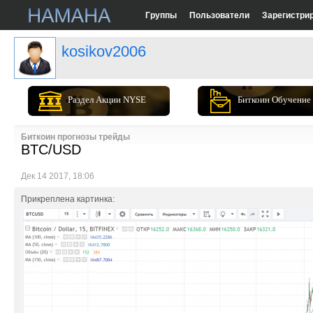
Группы
Пользователи
Зарегистри
kosikov2006
Раздел Акции NYSE
Биткоин Обучение
Биткоин прогнозы трейды
BTC/USD
Дек 14 2017, 18:06
Прикреплена картинка: