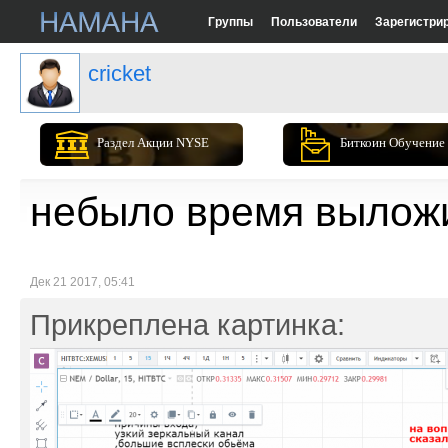
Группы
Пользователи
Зарегистри
cricket
Раздел Акции NYSE
Биткоин Обучение
небыло время вылож
Дек 21 2017, 05:41
Прикреплена картинка: