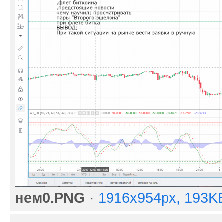
нем0.PNG
·
1916x954px, 193K