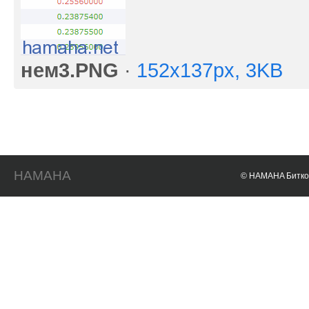
нем3.PNG
·
152x137px, 3KB
HAMAHA
© HAMAHA Биткои