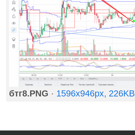
бтг8.PNG
·
1596x946px, 226KB