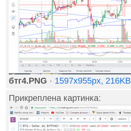
бтг4.PNG
·
1597x955px, 216KB
Прикреплена картинка: