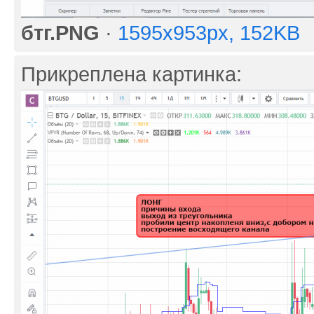
бтг.PNG
·
1595x953px, 152KB
Прикреплена картинка: