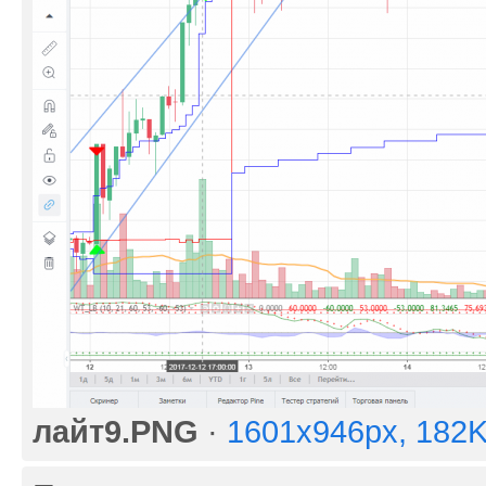
лайт9.PNG
·
1601x946px, 182