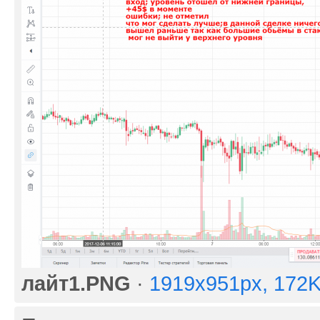
лайт1.PNG
·
1919x951px, 172