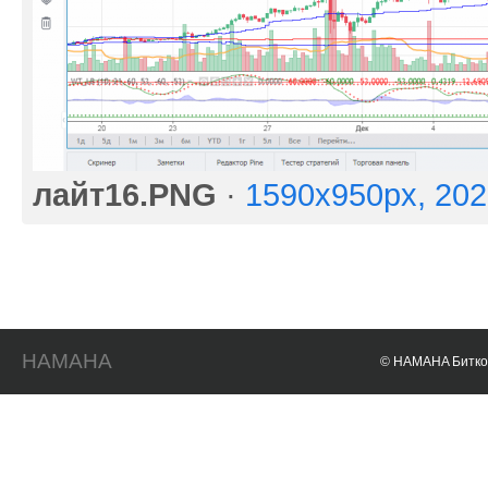
лайт16.PNG
·
1590x950px, 20
HAMAHA
© HAMAHA Биткои