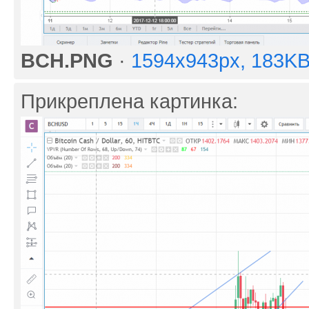
BCH.PNG
·
1594x943px, 183K
Прикреплена картинка: