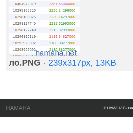
ло.PNG
·
239x317px, 13KB
HAMAHA
© HAMAHA Биткои