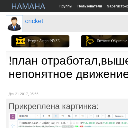
Группы
Пользователи
Зарегистри
cricket
Раздел Акции NYSE
Биткоин Обучение
!план отработал,выше
непонятное движение!
Дек 21 2017, 05:55
Прикреплена картинка: