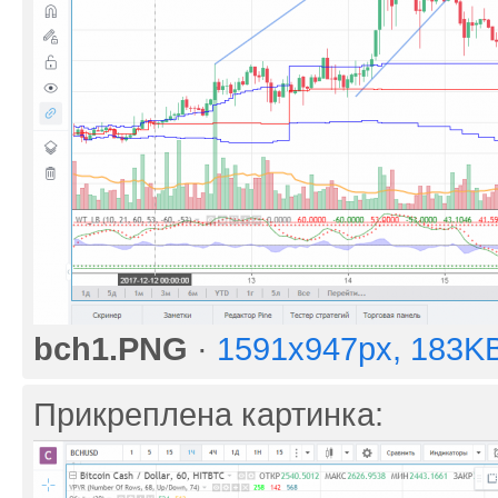
bch1.PNG
·
1591x947px, 183K
Прикреплена картинка: