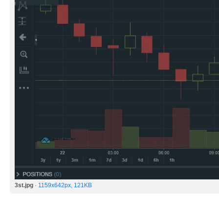
3st.jpg
·
1159x642px, 121KB