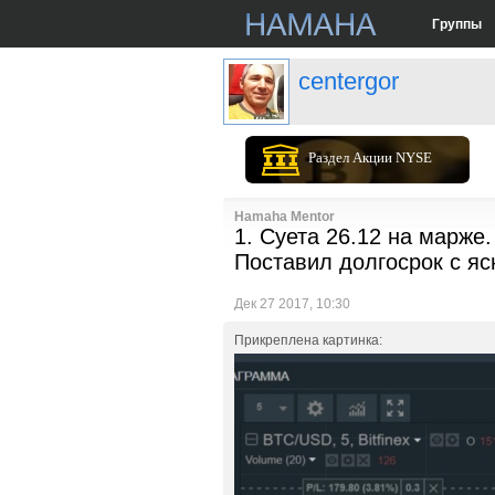
Группы
centergor
Раздел Акции NYSE
Hamaha Mentor
1. Суета 26.12 на марже.
Поставил долгосрок с я
Дек 27 2017, 10:30
Прикреплена картинка: