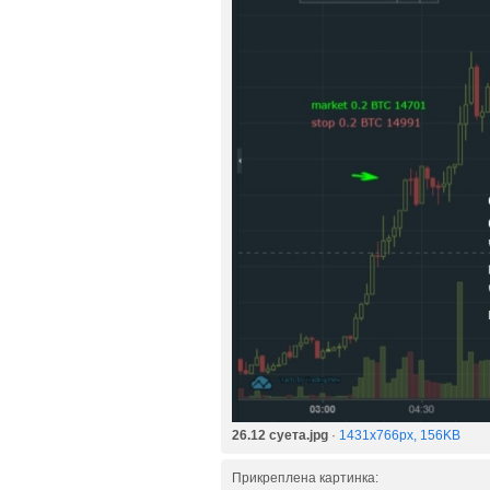
26.12 суета.jpg
·
1431x766px, 156KB
Прикреплена картинка: