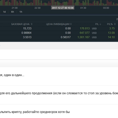
B
я, один в один...
для его дальнейшего продолжения (если он сломается то стоп за уровень боко
альпить крипту, работайте среднесрок хотя бы