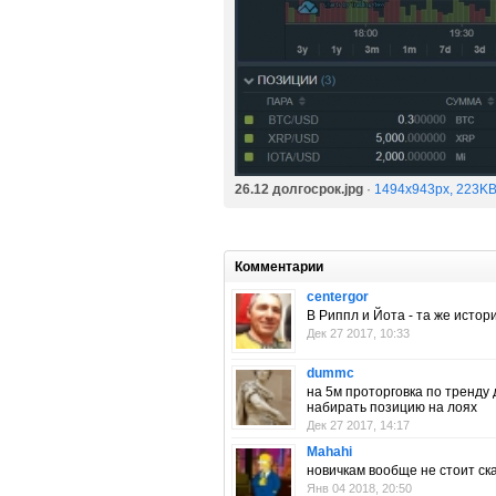
26.12 долгосрок.jpg
·
1494x943px, 223K
Комментарии
centergor
В Риппл и Йота - та же истори
Дек 27 2017, 10:33
dummc
на 5м проторговка по тренду 
набирать позицию на лоях
Дек 27 2017, 14:17
Mahahi
новичкам вообще не стоит ск
Янв 04 2018, 20:50