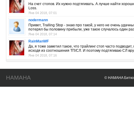
На счет стопов. Их нужно подтягивать. А лучше найти хороши
Loss.
Янв 04 2018, 07:01
nodermann
Привет, Tralling Stop - знаю про такой, у него не очень уда
потерял бы половину прибыли, уже такое случалось один раз
Янв 04 2018, 07:14
RainManWF
Да, я тоже заметил такое, что трайлинг стоп часто подводит
исходя из соотношения ТП/СЛ. И поэтому подтягиваю СЛ вру
Янв 04 2018, 07:16
HAMAHA
© HAMAHA Биткои