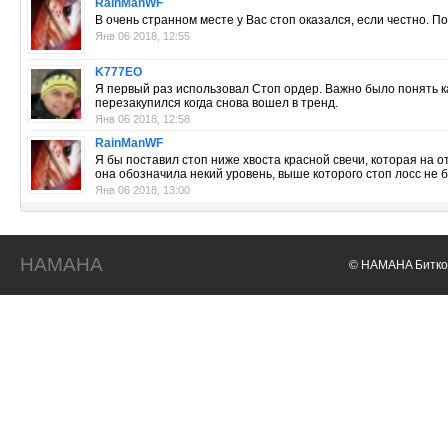
RainManWF
В очень странном месте у Вас стоп оказался, если честно. 
Янв 06 2018, 12:55
K777EO
Я первый раз использовал Стоп ордер. Важно было понять ка
перезакупился когда снова вошел в тренд.
Янв 06 2018, 12:58
RainManWF
Я бы поставил стоп ниже хвоста красной свечи, которая на от
она обозначила некий уровень, выше которого стоп лосс не 
Янв 06 2018, 13:00
HAMAHA
© HAMAHA Биткои