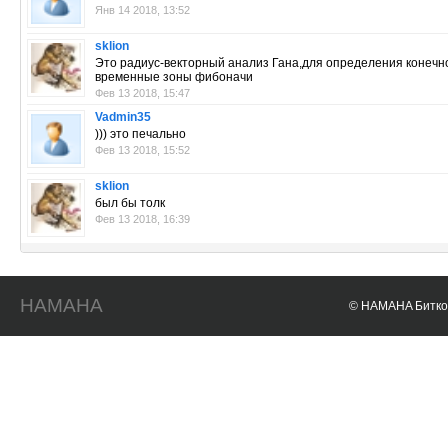
Янв 14 2018, 13:52
sklion
Это радиус-векторный анализ Гана,для определения конечно
временные зоны фибоначи
Фев 13 2018, 15:47
Vadmin35
))) это печально
Фев 13 2018, 15:52
sklion
был бы толк
Фев 13 2018, 16:39
HAMAHA
© HAMAHA Биткои