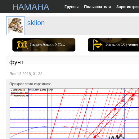
Группы
Пользователи
Зарегистри
sklion
Раздел Акции NYSE
Биткоин Обучение
фунт
Янв 13 2018, 01:38
Прикреплена картинка: