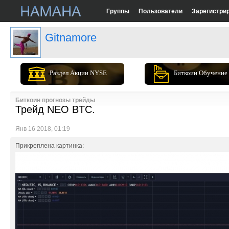
Группы
Пользователи
Зарегистри
Gitnamore
Раздел Акции NYSE
Биткоин Обучение
Биткоин прогнозы трейды
Трейд NEO BTC.
Янв 16 2018, 01:19
Прикреплена картинка: