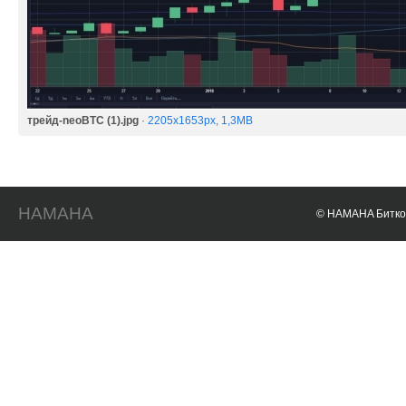
трейд-neoBTC (1).jpg
·
2205x1653px, 1,3MB
HAMAHA
© HAMAHA Биткои