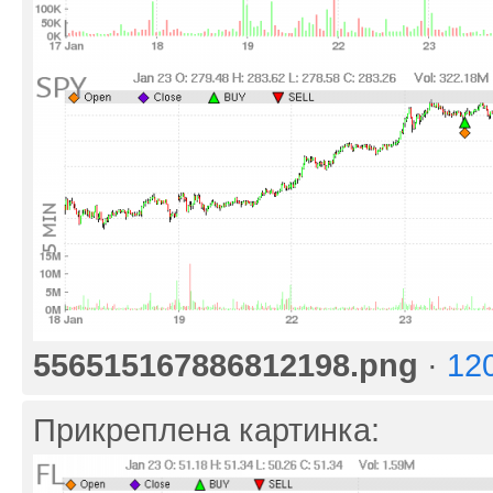
556515167886812198.png
·
12
Прикреплена картинка: