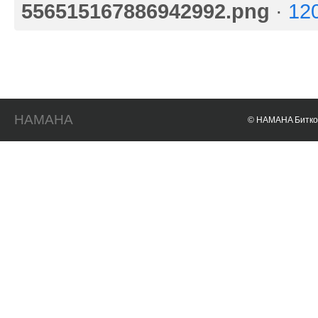
556515167886942992.png
·
12
HAMAHA
© HAMAHA Биткои