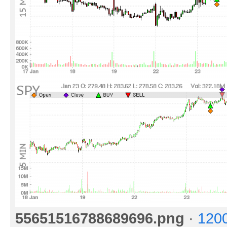
55651516788689696.png
·
120