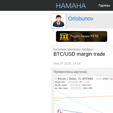
Группы
Orlobunov
Раздел Акции NYSE
Биткоин прогнозы трейды
BTC/USD margin trade
Янв 24 2018, 14:19
Прикреплена картинка: