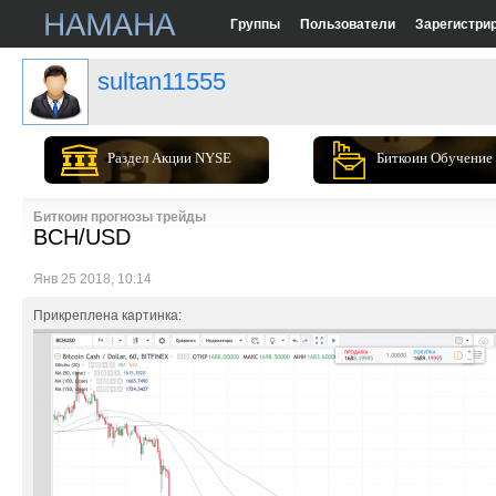
Группы
Пользователи
Зарегистри
sultan11555
Раздел Акции NYSE
Биткоин Обучение
Биткоин прогнозы трейды
BCH/USD
Янв 25 2018, 10:14
Прикреплена картинка: