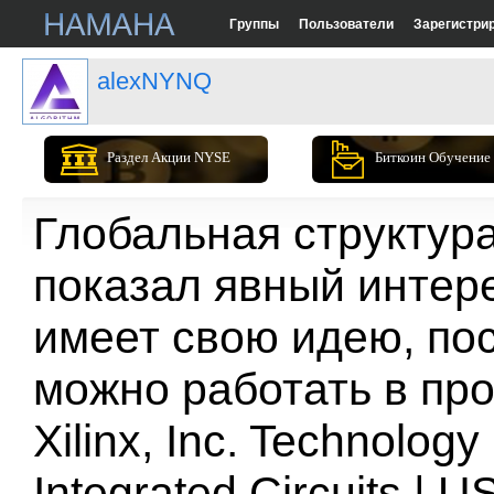
Группы
Пользователи
Зарегистри
alexNYNQ
Раздел Акции NYSE
Биткоин Обучение
Глобальная структур
показал явный интере
имеет свою идею, по
можно работать в пр
Xilinx, Inc. Technology
Integrated Circuits |