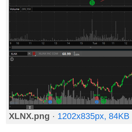
XLNX.png
·
1202x835px, 84KB