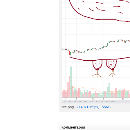
btc.png
·
2149x1169px, 155KB
Комментарии