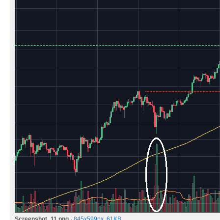
Screenshot_11.png
·
845x599px, 61KB