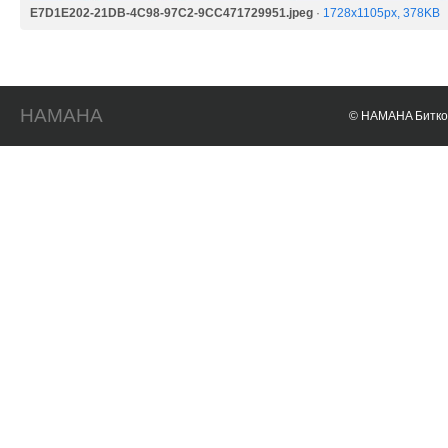
E7D1E202-21DB-4C98-97C2-9CC471729951.jpeg
·
1728x1105px, 378KB
HAMAHA
© HAMAHA Биткои