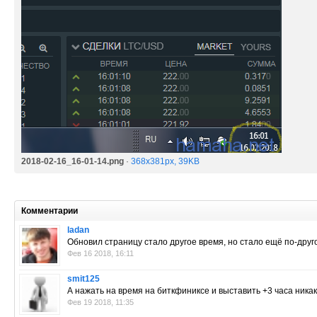
2018-02-16_16-01-14.png
·
368x381px, 39KB
Комментарии
ladan
Обновил страницу стало другое время, но стало ещё по-другом
Фев 16 2018, 16:11
smit125
А нажать на время на биткфиниксе и выставить +3 часа никак
Фев 19 2018, 11:35