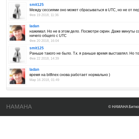
smit125
Между сессиями оно может сбрасываться в UTC, но не от пе
Фев 19 2018, 11:36
ladan
нажимал. Но не в этом дело. Посмотри скрин. Даже минуты с
ничего общего с UTC
Фев 20 2018, 16:04
smit125
Раньше такого не было. Т.к. я раньше время выставлял. Но тог
Фев 22 2018, 14:39
ladan
время на bitfinex снова работает нормально )
Мар 16 2018, 01:49
HAMAHA
© HAMAHA Биткои