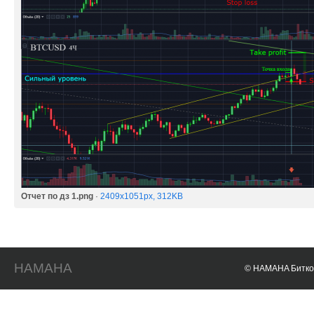
Отчет по дз 1.png
·
2409x1051px, 312KB
HAMAHA
© HAMAHA Биткои