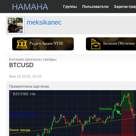
Группы
Пользователи
Зарегистри
meksikanec
Раздел Акции NYSE
Биткоин Обучение
Биткоин прогнозы трейды
BTCUSD
Фев 18 2018, 15:04
Прикреплена картинка: