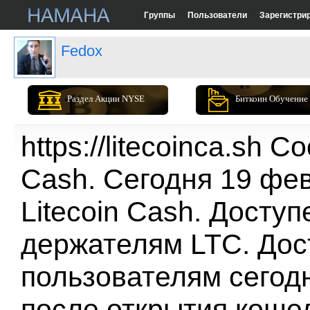
Группы
Пользователи
Зарегистри
Fedox
Раздел Акции NYSE
Биткоин Обучение
https://litecoinca.sh 
Cash. Сегодня 19 фе
Litecoin Cash. Доступ
держателям LTC. Дос
пользователям сегодн
после открытия кошел