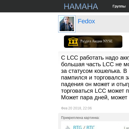
Группы
Fedox
Раздел Акции NYSE
С LCC работать надо ак
большая часть LCC не мо
за статусом кошелька. В
пампился и торговался з
падения он может и отыг
торговаться LCC может п
Может пара дней, может 
Фев 20 2018, 22:06
Прикреплена картинка: