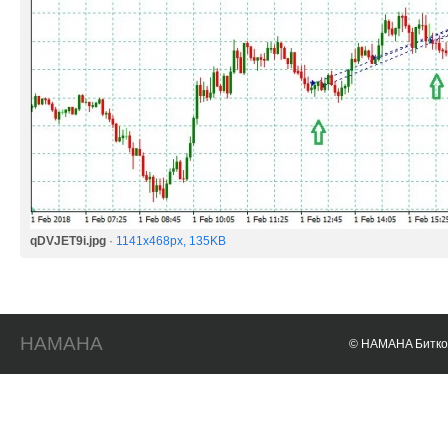
qDVJET9i.jpg
·
1141x468px, 135KB
HAMAHA
© HAMAHA Биткои