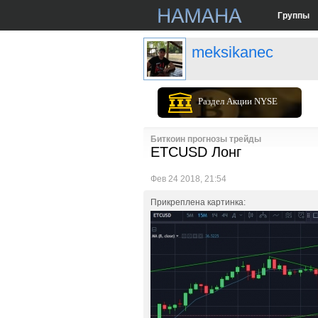
Группы
meksikanec
Раздел Акции NYSE
Биткоин прогнозы трейды
ETCUSD Лонг
Фев 24 2018, 21:54
Прикреплена картинка: