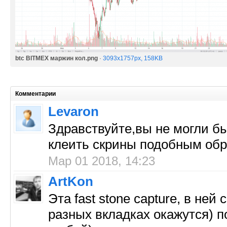
btc BITMEX маржин кол.png
·
3093x1757px, 158KB
Комментарии
Levaron
Здравствуйте,вы не могли б
клеить скрины подобным об
Мар 01 2018, 14:23
ArtKon
Эта fast stone capture, в не
разных вкладках окажутся) п