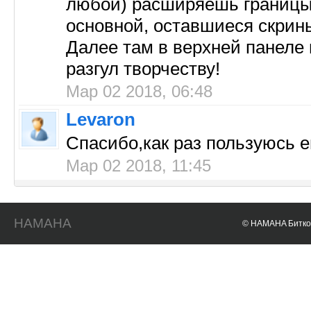
любой) расширяешь границы и
основной, оставшиеся скрины 
Далее там в верхней панеле
разгул творчеству!
Мар 02 2018, 06:48
Levaron
Спасибо,как раз пользуюсь е
Мар 02 2018, 11:45
HAMAHA
© HAMAHA Биткои