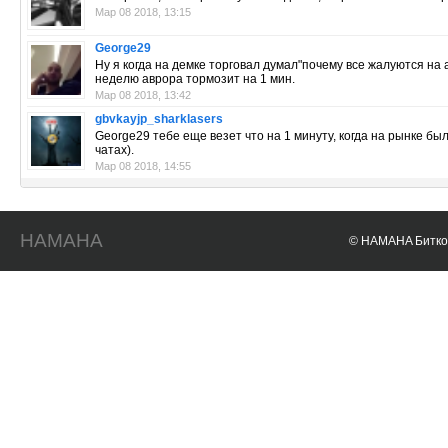
Мар 08 2018, 13:15
George29
Ну я когда на демке торговал думал"почему все жалуются на а
неделю аврора тормозит на 1 мин.
Мар 08 2018, 13:42
gbvkayjp_sharklasers
George29 тебе еще везет что на 1 минуту, когда на рынке 
чатах).
Мар 08 2018, 14:55
HAMAHA
© HAMAHA Биткои