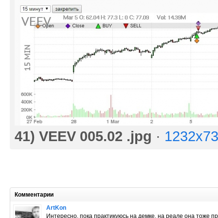
41) VEEV 005.02 .jpg
·
1232x73
Комментарии
ArtKon
Интересно, пока практикуюсь на демке, на реале она тоже п