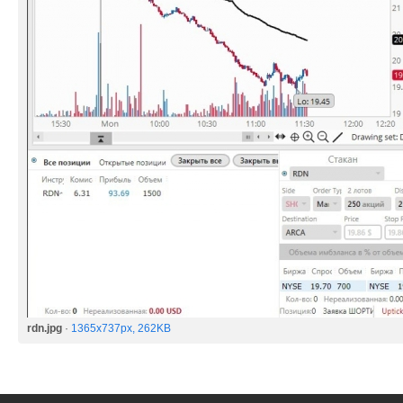
rdn.jpg
·
1365x737px, 262KB