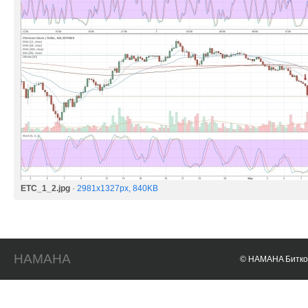
ETC_1_2.jpg
·
2981x1327px, 840KB
HAMAHA
© HAMAHA Биткои