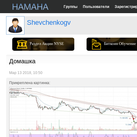
Группы
Пользователи
Зарегистри
Shevchenkogv
Раздел Акции NYSE
Биткоин Обучение
Домашка
Мар 13 2018, 10:50
Прикреплена картинка: